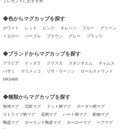
プレゼントにおすすめ
◆色からマグカップを探す
ホワイト
レッド
ピンク
オレンジ
ブルー
グリーン
イエロー
パープル
ブラウン
グレー
ブラック
◆ブランドからマグカップを探す
アラビア
イッタラ
クラスカ
スタジオエム
チャムス
ハサミ
マリメッコ
リサ・ラーソン
ロールストランド
HASAMI
◆種類からマグカップを探す
無地マグ
北欧マグ
ドット柄マグ
ボーダー柄マグ
ストライプ柄マグ
花柄マグ
ハート柄マグ
動物マグ
陶器マグ
ポーランド陶器マグ
ホーローマグ
ペアマグ