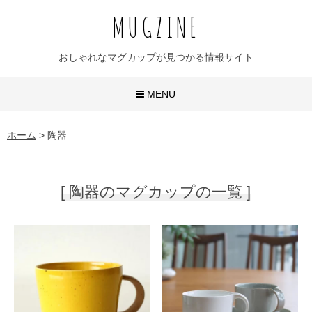
MUGZINE
おしゃれなマグカップが見つかる情報サイト
MENU
おしゃれなマグカップ
ホーム
>
陶器
かわいいマグカップ
[ 陶器のマグカップの一覧 ]
ユニークなマグカップ
名入れマグカップ
おすすめ20選
無地マグ