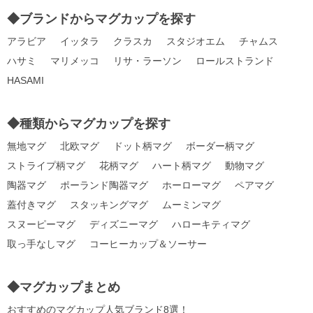
◆ブランドからマグカップを探す
アラビア
イッタラ
クラスカ
スタジオエム
チャムス
ハサミ
マリメッコ
リサ・ラーソン
ロールストランド
HASAMI
◆種類からマグカップを探す
無地マグ
北欧マグ
ドット柄マグ
ボーダー柄マグ
ストライプ柄マグ
花柄マグ
ハート柄マグ
動物マグ
陶器マグ
ポーランド陶器マグ
ホーローマグ
ペアマグ
蓋付きマグ
スタッキングマグ
ムーミンマグ
スヌーピーマグ
ディズニーマグ
ハローキティマグ
取っ手なしマグ
コーヒーカップ＆ソーサー
◆マグカップまとめ
おすすめのマグカップ人気ブランド8選！