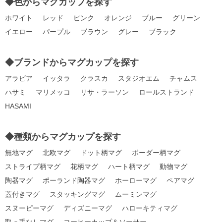
◆色からマグカップを探す
ホワイト
レッド
ピンク
オレンジ
ブルー
グリーン
イエロー
パープル
ブラウン
グレー
ブラック
◆ブランドからマグカップを探す
アラビア
イッタラ
クラスカ
スタジオエム
チャムス
ハサミ
マリメッコ
リサ・ラーソン
ロールストランド
HASAMI
◆種類からマグカップを探す
無地マグ
北欧マグ
ドット柄マグ
ボーダー柄マグ
ストライプ柄マグ
花柄マグ
ハート柄マグ
動物マグ
陶器マグ
ポーランド陶器マグ
ホーローマグ
ペアマグ
蓋付きマグ
スタッキングマグ
ムーミンマグ
スヌーピーマグ
ディズニーマグ
ハローキティマグ