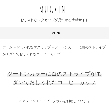
MUGZINE
おしゃれなマグカップが見つかる情報サイト
MENU
おしゃれなマグカップ
ホーム
>
おしゃれなマグカップ
>
ツートンカラーに白のストライプ
がモダンでおしゃれなコーヒーカップ
かわいいマグカップ
ユニークなマグカップ
ツートンカラーに白のストライプがモ
名入れマグカップ
ダンでおしゃれなコーヒーカップ
おすすめ20選
※アフィリエイトプログラムを利用しています
無地マグ