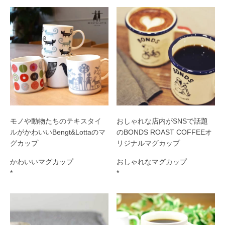
モノや動物たちのテキスタイ
おしゃれな店内がSNSで話題
ルがかわいいBengt&Lottaのマ
のBONDS ROAST COFFEEオ
グカップ
リジナルマグカップ
かわいいマグカップ
おしゃれなマグカップ
*
*