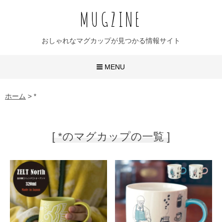
MUGZINE
おしゃれなマグカップが見つかる情報サイト
MENU
おしゃれなマグカップ
ホーム
>
*
かわいいマグカップ
[ *のマグカップの一覧 ]
ユニークなマグカップ
名入れマグカップ
おすすめ20選
無地マグ