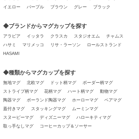
イエロー
パープル
ブラウン
グレー
ブラック
◆ブランドからマグカップを探す
アラビア
イッタラ
クラスカ
スタジオエム
チャムス
ハサミ
マリメッコ
リサ・ラーソン
ロールストランド
HASAMI
◆種類からマグカップを探す
無地マグ
北欧マグ
ドット柄マグ
ボーダー柄マグ
ストライプ柄マグ
花柄マグ
ハート柄マグ
動物マグ
陶器マグ
ポーランド陶器マグ
ホーローマグ
ペアマグ
蓋付きマグ
スタッキングマグ
ムーミンマグ
スヌーピーマグ
ディズニーマグ
ハローキティマグ
取っ手なしマグ
コーヒーカップ＆ソーサー