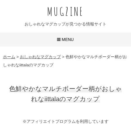
MUGZINE
おしゃれなマグカップが見つかる情報サイト
MENU
おしゃれなマグカップ
ホーム
>
おしゃれなマグカップ
>
色鮮やかなマルチボーダー柄がお
しゃれなiittalaのマグカップ
かわいいマグカップ
ユニークなマグカップ
色鮮やかなマルチボーダー柄がおしゃ
名入れマグカップ
れなiittalaのマグカップ
おすすめ20選
※アフィリエイトプログラムを利用しています
無地マグ