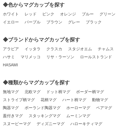
◆色からマグカップを探す
ホワイト
レッド
ピンク
オレンジ
ブルー
グリーン
イエロー
パープル
ブラウン
グレー
ブラック
◆ブランドからマグカップを探す
アラビア
イッタラ
クラスカ
スタジオエム
チャムス
ハサミ
マリメッコ
リサ・ラーソン
ロールストランド
HASAMI
◆種類からマグカップを探す
無地マグ
北欧マグ
ドット柄マグ
ボーダー柄マグ
ストライプ柄マグ
花柄マグ
ハート柄マグ
動物マグ
陶器マグ
ポーランド陶器マグ
ホーローマグ
ペアマグ
蓋付きマグ
スタッキングマグ
ムーミンマグ
スヌーピーマグ
ディズニーマグ
ハローキティマグ