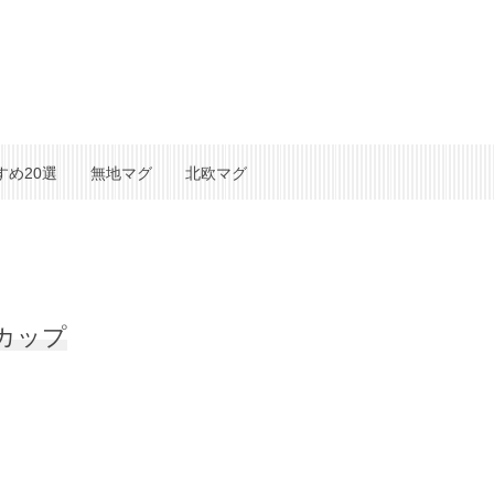
すめ20選
無地マグ
北欧マグ
グカップ