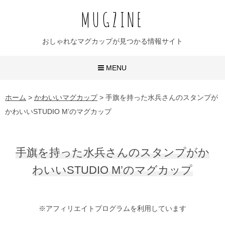
MUGZINE
おしゃれなマグカップが見つかる情報サイト
MENU
おしゃれなマグカップ
ホーム
>
かわいいマグカップ
>
手旗を持った水兵さんのスタンプが
かわいいSTUDIO M’のマグカップ
かわいいマグカップ
ユニークなマグカップ
手旗を持った水兵さんのスタンプがか
名入れマグカップ
わいいSTUDIO M’のマグカップ
おすすめ20選
※アフィリエイトプログラムを利用しています
無地マグ