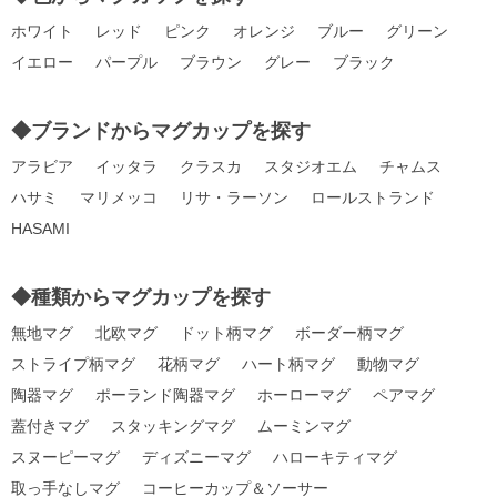
ホワイト
レッド
ピンク
オレンジ
ブルー
グリーン
イエロー
パープル
ブラウン
グレー
ブラック
◆ブランドからマグカップを探す
アラビア
イッタラ
クラスカ
スタジオエム
チャムス
ハサミ
マリメッコ
リサ・ラーソン
ロールストランド
HASAMI
◆種類からマグカップを探す
無地マグ
北欧マグ
ドット柄マグ
ボーダー柄マグ
ストライプ柄マグ
花柄マグ
ハート柄マグ
動物マグ
陶器マグ
ポーランド陶器マグ
ホーローマグ
ペアマグ
蓋付きマグ
スタッキングマグ
ムーミンマグ
スヌーピーマグ
ディズニーマグ
ハローキティマグ
取っ手なしマグ
コーヒーカップ＆ソーサー