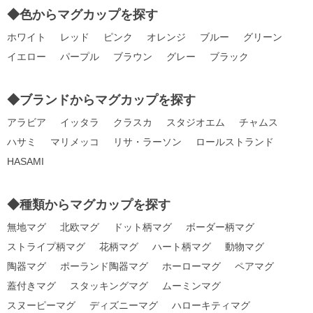
◆色からマグカップを探す
ホワイト
レッド
ピンク
オレンジ
ブルー
グリーン
イエロー
パープル
ブラウン
グレー
ブラック
◆ブランドからマグカップを探す
アラビア
イッタラ
クラスカ
スタジオエム
チャムス
ハサミ
マリメッコ
リサ・ラーソン
ロールストランド
HASAMI
◆種類からマグカップを探す
無地マグ
北欧マグ
ドット柄マグ
ボーダー柄マグ
ストライプ柄マグ
花柄マグ
ハート柄マグ
動物マグ
陶器マグ
ポーランド陶器マグ
ホーローマグ
ペアマグ
蓋付きマグ
スタッキングマグ
ムーミンマグ
スヌーピーマグ
ディズニーマグ
ハローキティマグ