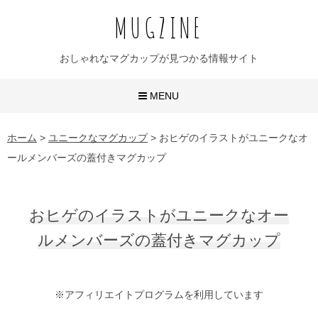
MUGZINE
おしゃれなマグカップが見つかる情報サイト
MENU
おしゃれなマグカップ
ホーム
>
ユニークなマグカップ
>
おヒゲのイラストがユニークなオ
ールメンバーズの蓋付きマグカップ
かわいいマグカップ
ユニークなマグカップ
おヒゲのイラストがユニークなオー
名入れマグカップ
ルメンバーズの蓋付きマグカップ
おすすめ20選
※アフィリエイトプログラムを利用しています
無地マグ